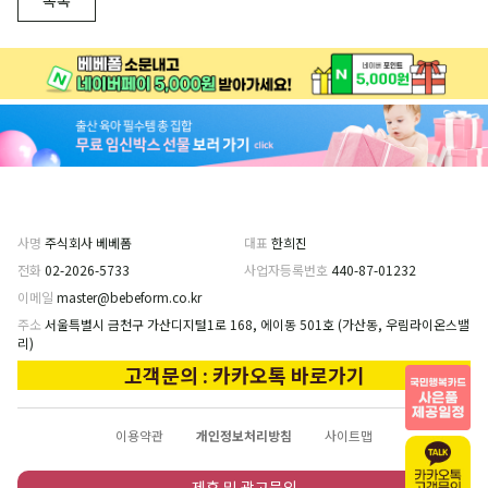
사명
주식회사 베베폼
대표
한희진
전화
02-2026-5733
사업자등록번호
440-87-01232
이메일
master@bebeform.co.kr
주소
서울특별시 금천구 가산디지털1로 168, 에이동 501호 (가산동, 우림라이온스밸
리)
고객문의 : 카카오톡 바로가기
이용약관
개인정보처리방침
사이트맵
제휴 및 광고문의