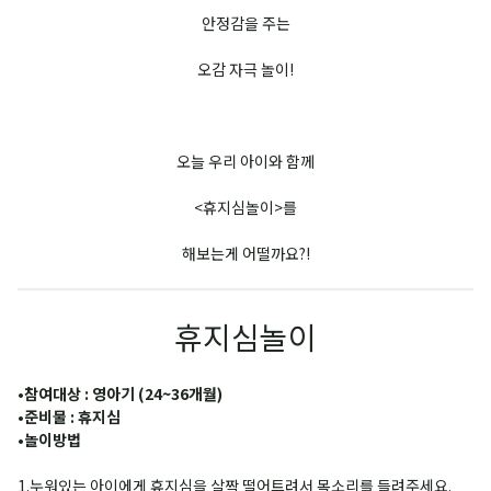
안정감을 주는
오감 자극 놀이!
오늘 우리 아이와 함께
<휴지심놀이>를
해보는게 어떨까요?!
휴지심놀이
•
참여대상 : 영아기 (24~36개월)
•
준비물 : 휴지심
•
놀이방법
1.누워있는 아이에게 휴지심을 살짝 떨어트려서 목소리를 들려주세요.