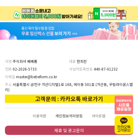
사명
주식회사 베베폼
대표
한희진
전화
02-2026-5733
사업자등록번호
440-87-01232
이메일
master@bebeform.co.kr
주소
서울특별시 금천구 가산디지털1로 168, 에이동 501호 (가산동, 우림라이온스밸
리)
고객문의 : 카카오톡 바로가기
이용약관
개인정보처리방침
사이트맵
제휴 및 광고문의