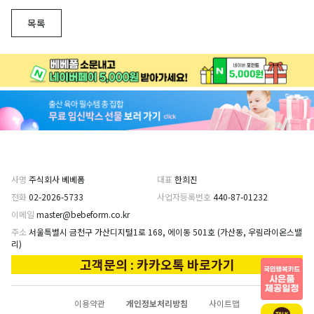
목록
사명
주식회사 베베폼
대표
한희진
전화
02-2026-5733
사업자등록번호
440-87-01232
이메일
master@bebeform.co.kr
주소
서울특별시 금천구 가산디지털1로 168, 에이동 501호 (가산동, 우림라이온스밸
리)
고객문의 : 카카오톡 바로가기
이용약관
개인정보처리방침
사이트맵